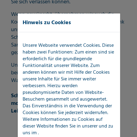
Sie sich verlassen können.
Wenn gewünscht, übernehmen wir auch die
Koordination der Folge- und Nachgewerke. Dank
Hinweis zu Cookies
unserer sofort verfügbaren
Schadendokumentation können weitere
Sanierungsmaßnahmen schnell, effizient und
Unsere Webseite verwendet Cookies. Diese
haben zwei Funktionen: Zum einen sind sie
gezielt eingeleitet werden.
erforderlich für die grundlegende
Unser SchadenERSTservice – Ihre erste Adresse
Funktionalität unserer Website. Zum
anderen können wir mit Hilfe der Cookies
bei Leckageortung, Rohrbruchanalyse und
unsere Inhalte für Sie immer weiter
Wasserschadendiagnose.
verbessern. Hierzu werden
pseudonymisierte Daten von Website-
Schnell, zuverlässig, unabhängig – mit
Besuchern gesammelt und ausgewertet.
modernster Leckortungstechnik und
Das Einverständnis in die Verwendung der
Leidenschaft für Qualität.
Cookies können Sie jederzeit widerrufen.
Weitere Informationen zu Cookies auf
dieser Website finden Sie in unserer
und zu
uns im
.