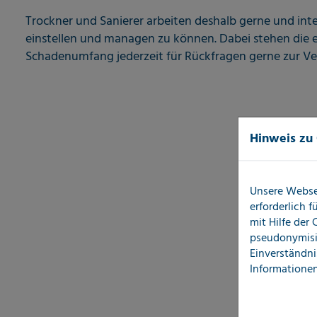
Trockner und Sanierer arbeiten deshalb gerne und in
einstellen und managen zu können. Dabei stehen die 
Schadenumfang jederzeit für Rückfragen gerne zur V
Hinweis zu
Unsere Webse
erforderlich 
mit Hilfe der
pseudonymisi
Einverständni
Informationen