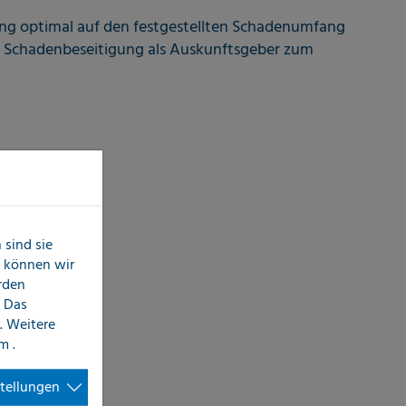
ung optimal auf den festgestellten Schadenumfang
er Schadenbeseitigung als Auskunftsgeber zum
sind sie
n können wir
erden
 Das
. Weitere
im
.
stellungen