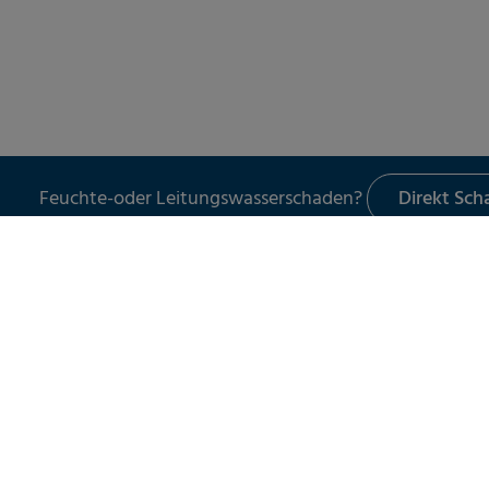
Feuchte-oder Leitungswasserschaden?
Direkt Sc
LECKORTUNG
UNSER 
Leckortung in Gebäuden
Schade
Leckortung im Außenbereich
Leckor
Leckortung am Flachdach
Schad
Leitun
Wasser
Spezia