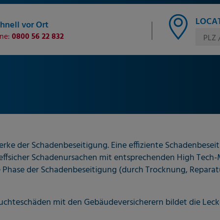
LOCAT
hnell vor Ort
ine:
0800 56 22 832
PLZ 
rke der Schadenbeseitigung. Eine effiziente Schadenbeseiti
effsicher Schadenursachen mit entsprechenden High Tech-M
 Phase der Schadenbeseitigung (durch Trocknung, Reparat
uchteschäden mit den Gebäudeversicherern bildet die Lec